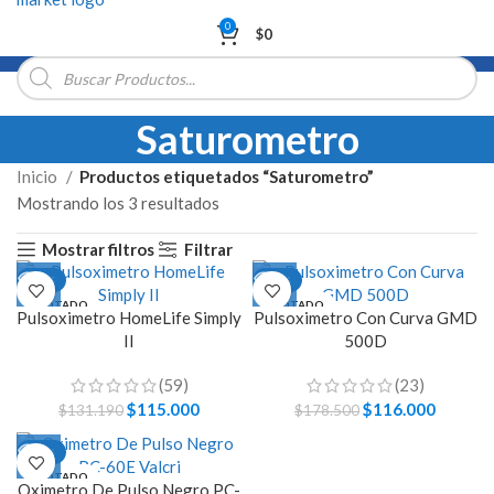
0
$
0
Búsqueda
de
productos
Saturometro
Inicio
Productos etiquetados “Saturometro”
Mostrando los 3 resultados
Mostrar filtros
Filtrar
-12%
-35%
AGOTADO
AGOTADO
Pulsoximetro HomeLife Simply
Pulsoximetro Con Curva GMD
II
500D
(59)
(23)
El
$
115.000
El
El
$
116.000
El
$
131.190
$
178.500
precio
precio
precio
precio
-21%
original
actual
original
actual
era:
es:
era:
es:
AGOTADO
Oximetro De Pulso Negro PC-