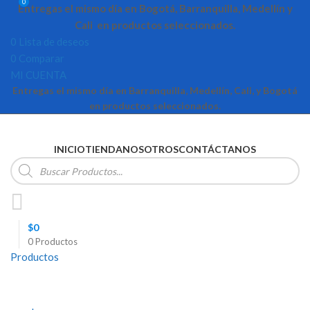
0
Entregas el mismo día en Bogotá, Barranquilla, Medellín y
Cali en productos seleccionados.
0
Lista de deseos
0
Comparar
MI CUENTA
Entregas el mismo día en Barranquilla, Medellín, Cali, y Bogotá
en productos seleccionados.
INICIO
TIENDA
NOSOTROS
CONTÁCTANOS
Búsqueda
de
productos
$
0
0
Productos
Productos