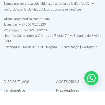
Somos una empresa colombiana encargada de la distribución y
comercialización de dispositivos y accesorios médicos.
atencion@amedicalmarket.com
Llamadas: +57 300 912 0229
Whatsapp: +57 324 3332909
Horarios Chat: Lunes a Viernes de 7 AM a 7 PM. Sabados de 8 AM a
5 PM
Barranquilla | Medellín | Cali | Bogotá | Bucaramanga | Cartagena
DISPOSITIVOS
ACCESORIOS
Tensiómetros
Masajeadores
Pulsoxímetros
Fonendoscopio
Nebulizadores
Martillo de reflejos