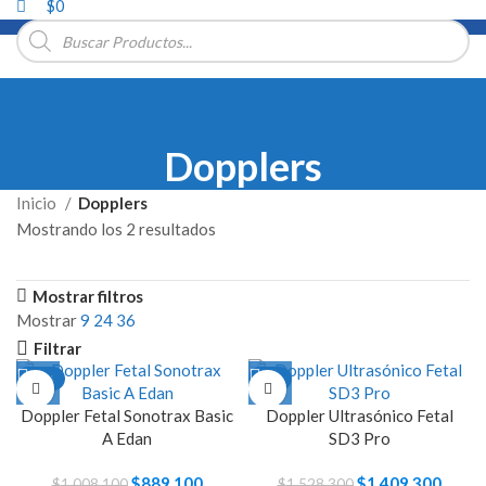
$
0
Búsqueda
de
productos
Dopplers
Inicio
Dopplers
Mostrando los 2 resultados
Ordenado
por
precio:
Mostrar filtros
bajo
Mostrar
9
24
36
a
Filtrar
alto
-12%
-8%
Doppler Fetal Sonotrax Basic
Doppler Ultrasónico Fetal
A Edan
SD3 Pro
El
$
889.100
El
El
$
1.409.300
El
$
1.008.100
$
1.528.300