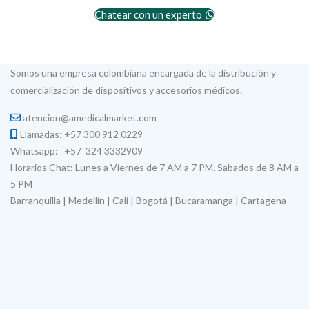
Chatear con un experto
Somos una empresa colombiana encargada de la distribución y
comercialización de dispositivos y accesorios médicos.
atencion@amedicalmarket.com
Llamadas: +57 300 912 0229
Whatsapp: +57 324 3332909
Horarios Chat: Lunes a Viernes de 7 AM a 7 PM. Sabados de 8 AM a
5 PM
Barranquilla | Medellín | Cali | Bogotá | Bucaramanga | Cartagena