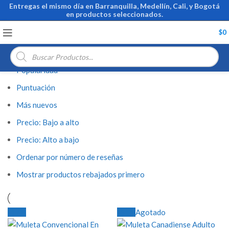
Muletas
Entregas el mismo día en Barranquilla, Medellín, Cali, y Bogotá
en productos seleccionados.
Filtrar
Inicio
Movilidad
Muletas
$
0
Ordenar por:
Búsqueda
de
productos
Popularidad
Puntuación
Más nuevos
Precio: Bajo a alto
Precio: Alto a bajo
Ordenar por número de reseñas
Mostrar productos rebajados primero
-17%
-31%
Agotado