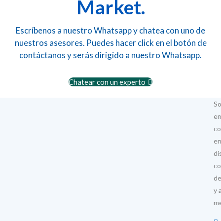
Market.
Escríbenos a nuestro Whatsapp y chatea con uno de
nuestros asesores. Puedes hacer click en el botón de
contáctanos y serás dirigido a nuestro Whatsapp.
Chatear con un experto
S
e
co
en
di
co
de
y 
mé