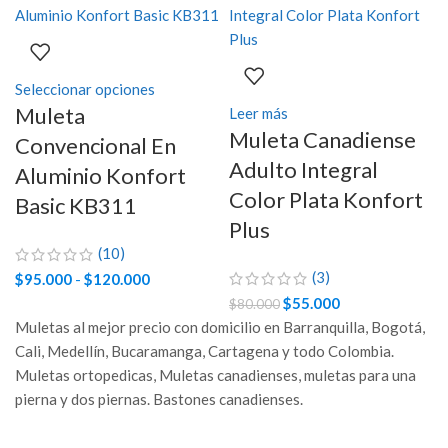
Seleccionar opciones
Este
Muleta
producto
Leer más
Muleta Canadiense
tiene
Convencional En
múltiples
Adulto Integral
Aluminio Konfort
variantes.
Color Plata Konfort
Basic KB311
Las
Plus
opciones
(10)
se
(3)
$
95.000
-
$
120.000
Rango
pueden
de
El
$
55.000
El
elegir
$
80.000
Muletas al mejor precio con domicilio en Barranquilla, Bogotá,
precios:
precio
precio
en
Cali, Medellín, Bucaramanga, Cartagena y todo Colombia.
desde
original
actual
la
Muletas ortopedicas, Muletas canadienses, muletas para una
$95.000
era:
es:
página
pierna y dos piernas. Bastones canadienses.
hasta
$80.000.
$55.000.
de
$120.000
producto