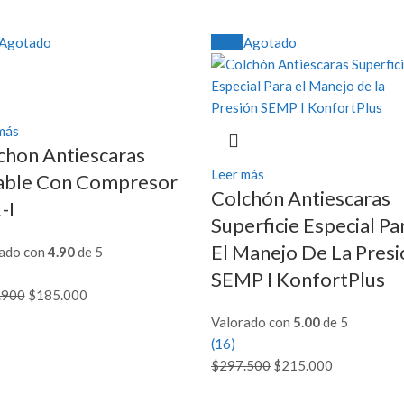
en
la
la
página
Agotado
-28%
Agotado
página
de
de
producto
producto
más
chon Antiescaras
Leer más
lable Con Compresor
Colchón Antiescaras
-I
Superficie Especial Pa
El Manejo De La Presi
ado con
4.90
de 5
SEMP I KonfortPlus
.900
El
$
185.000
El
precio
precio
Valorado con
5.00
de 5
original
actual
(16)
era:
es:
$
297.500
El
$
215.000
El
$249.900.
$185.000.
precio
precio