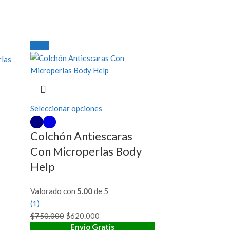
-17%
Seleccionar opciones
Este
producto
tiene
Colchón Antiescaras
múltiples
Con Microperlas Body
variantes.
Help
Las
opciones
Valorado con
5.00
de 5
se
(1)
pueden
$
750.000
El
$
620.000
El
elegir
Envio Gratis
precio
precio