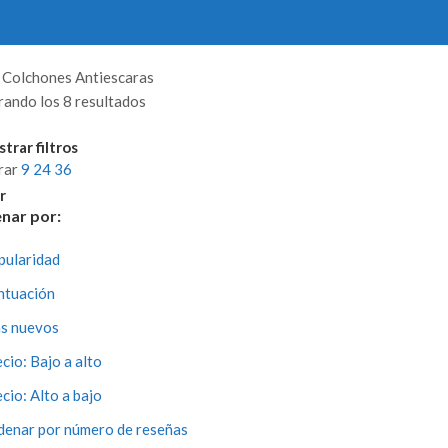
o
Colchones Antiescaras
ando los 8 resultados
Ordenado
por
trar filtros
precio:
rar
9
24
36
bajo
r
a
nar por:
alto
pularidad
ntuación
s nuevos
cio: Bajo a alto
cio: Alto a bajo
denar por número de reseñas