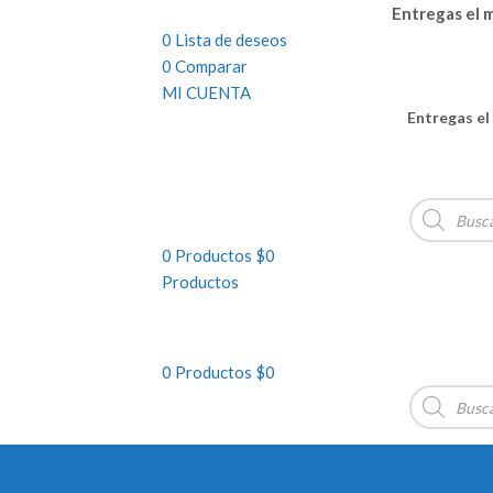
Entregas el m
0
Lista de deseos
0
Comparar
MI CUENTA
Entregas el
Búsqueda
de
productos
0
Productos
$
0
Productos
0
Productos
$
0
Búsqueda
de
productos