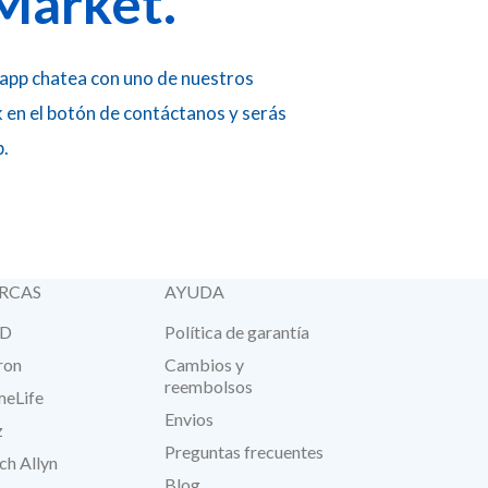
Market.
app chatea con uno de nuestros
k en el botón de contáctanos y serás
p.
RCAS
AYUDA
D
Política de garantía
ron
Cambios y
reembolsos
eLife
Envios
z
Preguntas frecuentes
ch Allyn
Blog