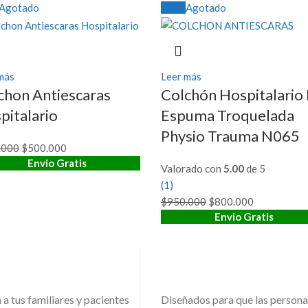
original
actual
Agotado
-16%
Agotado
era:
es:
$297.500.
$215.000.
más
Leer más
chon Antiescaras
Colchón Hospitalario
pitalario
Espuma Troquelada
Physio Trauma N065
.000
El
$
500.000
El
Envio Gratis
precio
precio
Valorado con
5.00
de 5
original
actual
(1)
era:
es:
$
950.000
El
$
800.000
El
$650.000.
$500.000.
Envio Gratis
precio
precio
original
actual
era:
es:
$950.000.
$800.000.
 a tus familiares y pacientes
Diseñados para que las persona