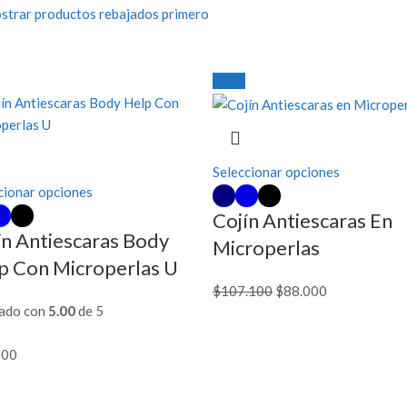
strar productos rebajados primero
-18%
Seleccionar opciones
Este
cionar opciones
Este
producto
producto
tiene
Cojín Antiescaras En
tiene
ín Antiescaras Body
múltiples
Microperlas
múltiples
variantes.
p Con Microperlas U
variantes.
Las
$
107.100
El
$
88.000
El
Las
opciones
ado con
5.00
de 5
precio
precio
opciones
se
original
actual
se
pueden
000
era:
es:
pueden
elegir
$107.100.
$88.000.
elegir
en