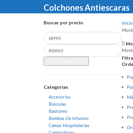
Colchones Antiescaras
Buscar por precio
Inici
Mostr
Precio
mínimo
Mos
Precio
Most
máximo
Filtra
Filtrar
Orde
Po
Categorias
Pu
Accesorios
Má
Básculas
Pre
Bastones
Pre
Bombas De Infusion
Camas Hospitalarias
Or
Caminadores