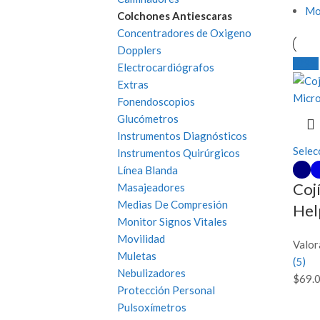
Mo
Colchones Antiescaras
Concentradores de Oxigeno
Dopplers
-23%
Electrocardiógrafos
Extras
Fonendoscopios
Glucómetros
Instrumentos Diagnósticos
Selec
Instrumentos Quirúrgicos
Línea Blanda
Coj
Masajeadores
Medias De Compresión
Hel
Monitor Signos Vitales
Movilidad
Valor
Muletas
(5)
Nebulizadores
$
69.
Protección Personal
Pulsoxímetros