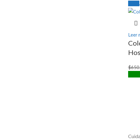
-23%
Leer 
Col
Hos
$
650
Cuida