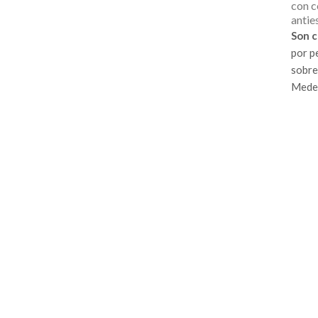
con c
antie
Son
c
por p
sobre
Medel