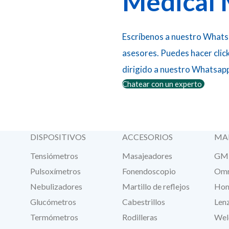
Medical 
Escríbenos a nuestro Whats
asesores. Puedes hacer clic
dirigido a nuestro Whatsap
Chatear con un experto
DISPOSITIVOS
ACCESORIOS
MA
Tensiómetros
Masajeadores
GM
Pulsoxímetros
Fonendoscopio
Om
Nebulizadores
Martillo de reflejos
Hom
Glucómetros
Cabestrillos
Len
Termómetros
Rodilleras
Wel