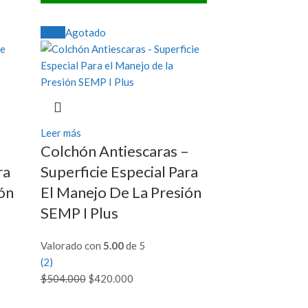
en
original
actual
la
era:
es:
-17%
Agotado
página
$750.000.
$620.000.
de
producto
Leer más
Colchón Antiescaras –
ra
Superficie Especial Para
ón
El Manejo De La Presión
SEMP I Plus
Valorado con
5.00
de 5
(2)
$
504.000
El
$
420.000
El
precio
precio