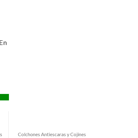
original
actual
era:
es:
$504.000.
$420.000.
 En
s
Colchones Antiescaras y Cojines