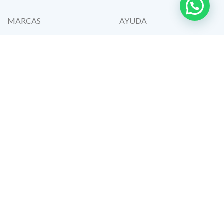
MARCAS
AYUDA
GMD
Política de garantía
Omron
Cambios y reembolsos
HomeLife
Envios
Lenz
Preguntas frecuentes
Welch Allyn
Blog
Valcri
Contactos