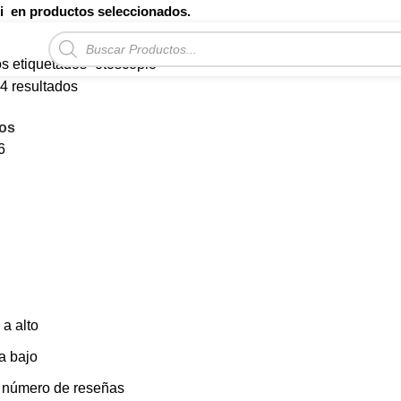
li en productos seleccionados.
otoscopio
Búsqueda
de
s etiquetados “otoscopio”
productos
4 resultados
Ordenado
por
ros
precio:
6
alto
a
bajo
 a alto
 a bajo
 número de reseñas