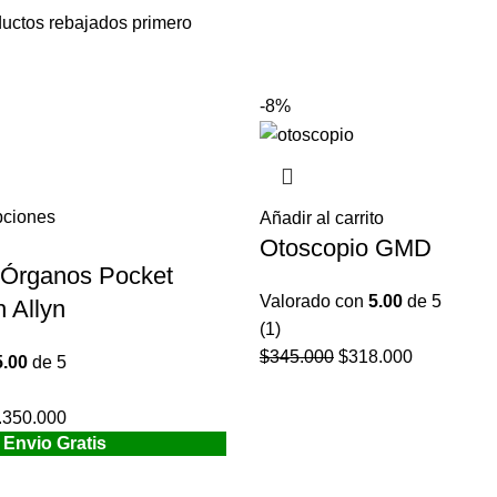
ductos rebajados primero
-8%
pciones
Este
Añadir al carrito
Otoscopio GMD
producto
 Órganos Pocket
tiene
múltiples
Valorado con
5.00
de 5
 Allyn
variantes.
(1)
Las
$
345.000
El
$
318.000
El
5.00
de 5
opciones
precio
precio
se
original
actual
.350.000
El
pueden
era:
es:
Envio Gratis
ecio
precio
elegir
$345.000.
$318.000.
ginal
actual
en