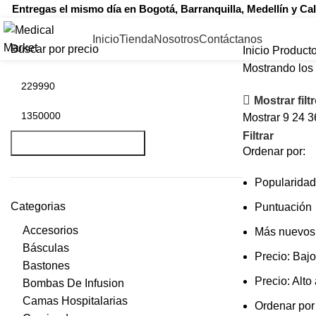
Entregas el mismo día en Bogotá, Barranquilla, Medellín y Ca
Inicio
Tienda
Nosotros
Contáctanos
Buscar por precio
Inicio
Producto
Mostrando los 
Mostrar filt
Mostrar
9
24
3
Precio
Precio
Filtrar
mínimo
máximo
FILTRAR
Ordenar por:
Popularidad
Categorias
Puntuación
Accesorios
Más nuevos
Básculas
Precio: Bajo
Bastones
Precio: Alto
Bombas De Infusion
Camas Hospitalarias
Ordenar por