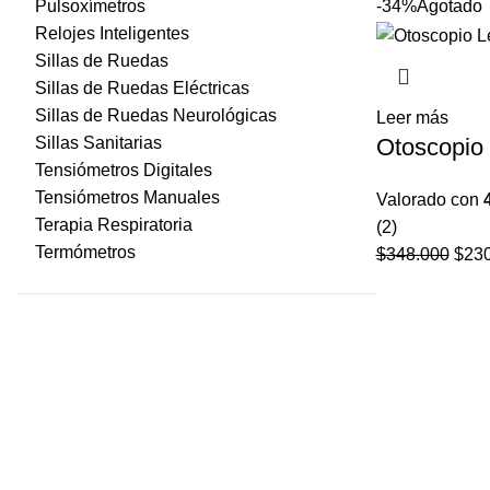
era
Pulsoxímetros
-34%
Agotado
$1
Relojes Inteligentes
Sillas de Ruedas
Sillas de Ruedas Eléctricas
Sillas de Ruedas Neurológicas
Leer más
Otoscopio
Sillas Sanitarias
Tensiómetros Digitales
Tensiómetros Manuales
Valorado con
Terapia Respiratoria
(2)
Termómetros
$
348.000
El
$
23
prec
origi
era:
$348