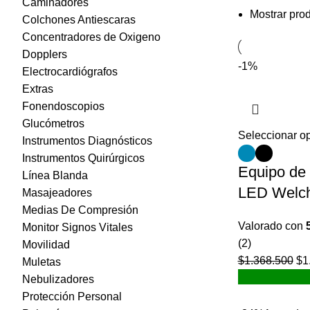
Caminadores
Mostrar pro
Colchones Antiescaras
Concentradores de Oxigeno
Dopplers
-1%
Electrocardiógrafos
Extras
Fonendoscopios
Glucómetros
Seleccionar o
Instrumentos Diagnósticos
Instrumentos Quirúrgicos
Equipo de
Línea Blanda
LED Welch
Masajeadores
Medias De Compresión
Valorado con
Monitor Signos Vitales
(2)
Movilidad
$
1.368.500
El
$
1
Muletas
pr
Nebulizadores
ori
Protección Personal