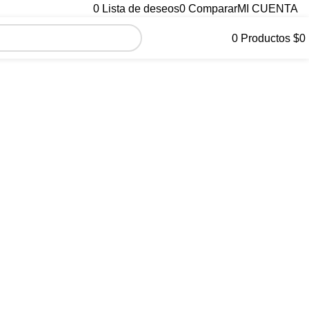
0
Lista de deseos
0
Comparar
MI CUENTA
0
Productos
$
0