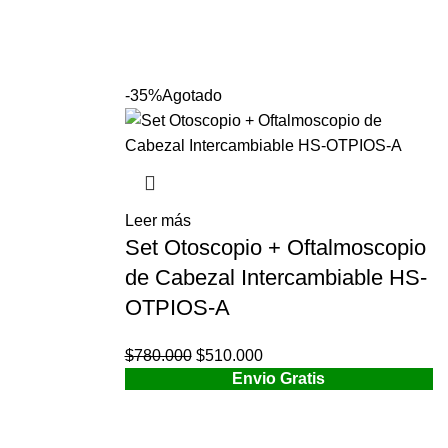
-35%
Agotado
Leer más
Set Otoscopio + Oftalmoscopio
de Cabezal Intercambiable HS-
OTPIOS-A
$
780.000
El
$
510.000
El
Envio Gratis
precio
precio
original
actual
era:
es: