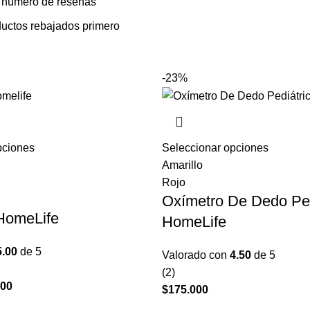
 número de reseñas
ductos rebajados primero
-23%
pciones
Este
Seleccionar opciones
Este
producto
Amarillo
product
tiene
Rojo
tiene
Oxímetro De Dedo Ped
múltiples
múltiple
 HomeLife
variantes.
variante
HomeLife
Las
Las
5.00
de 5
opciones
opcione
Valorado con
4.50
de 5
se
se
(2)
000
El
pueden
pueden
$
175.000
o
precio
elegir
elegir