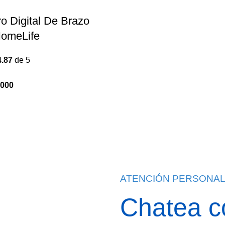
o Digital De Brazo
omeLife
4.87
de 5
.000
El
o
precio
al
actual
es:
700.
$195.000.
ATENCIÓN PERSONAL
Chatea c