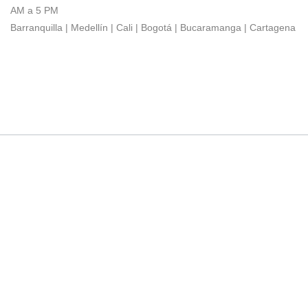
AM a 5 PM
Barranquilla | Medellín | Cali | Bogotá | Bucaramanga | Cartagena