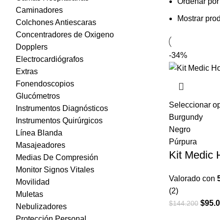
Ordenar por
Caminadores
Mostrar pro
Colchones Antiescaras
Concentradores de Oxigeno
Dopplers
-34%
Electrocardiógrafos
Extras
Fonendoscopios
Glucómetros
Seleccionar o
Instrumentos Diagnósticos
Burgundy
Instrumentos Quirúrgicos
Negro
Línea Blanda
Púrpura
Masajeadores
Kit Medic
Medias De Compresión
Monitor Signos Vitales
Valorado con
Movilidad
(2)
Muletas
El
$
95.
$
144.200
Nebulizadores
preci
Protección Personal