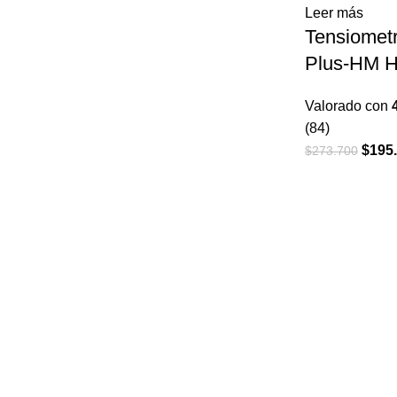
Leer más
Tensiometr
Plus-HM H
Valorado con
(84)
El
$
195
$
273.700
preci
origin
era:
$273.