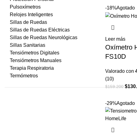
origin
Pulsoxímetros
-18%
Agotado
era:
Relojes Inteligentes
$144.
Sillas de Ruedas
Sillas de Ruedas Eléctricas
Sillas de Ruedas Neurológicas
Leer más
Sillas Sanitarias
Oxímetro 
Tensiómetros Digitales
FS10D
Tensiómetros Manuales
Terapia Respiratoria
Valorado con
Termómetros
(10)
El
$
130
$
159.200
preci
origin
-29%
Agotado
era:
$159.