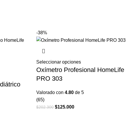
-38%
Seleccionar opciones
Este
Oxímetro Profesional HomeLife
o
producto
tiene
PRO 303
iátrico
s
múltiples
s.
variantes.
Valorado con
4.80
de 5
Las
(65)
s
opciones
El
$
125.000
El
$
202.300
se
precio
precio
pueden
original
actual
elegir
era:
es: