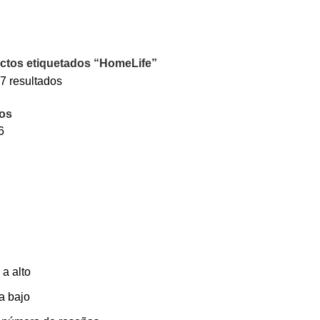
ctos etiquetados “HomeLife”
7 resultados
Ordenado
por
ros
los
6
últimos
 a alto
 a bajo