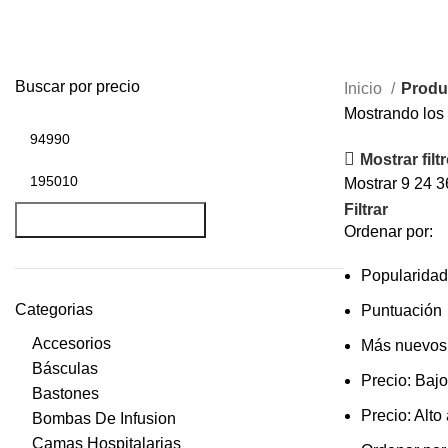
HomeLife
Buscar por precio
Inicio
Produ
Mostrando los 
Mostrar filt
Mostrar
9
24
3
Precio
Precio
Filtrar
mínimo
máximo
FILTRAR
Ordenar por:
Popularidad
Categorias
Puntuación
Accesorios
Más nuevos
Básculas
Precio: Bajo
Bastones
Precio: Alto
Bombas De Infusion
Camas Hospitalarias