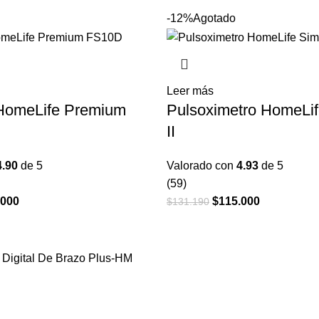
al
actual
en
en
-12%
Agotado
es:
la
la
200.
$95.000.
página
página
de
de
producto
product
Leer más
HomeLife Premium
Pulsoximetro HomeLif
II
4.90
de 5
Valorado con
4.93
de 5
(59)
.000
El
El
$
115.000
El
$
131.190
o
precio
precio
precio
al
actual
original
actual
es:
era:
es:
200.
$130.000.
$131.190.
$115.000.