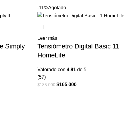
en
$202.300.
$125.000.
-11%
Agotado
la
página
de
o
producto
Leer más
e Simply
Tensiómetro Digital Basic 11
HomeLife
Valorado con
4.81
de 5
(57)
El
$
165.000
El
$
185.000
precio
precio
original
actual
era:
es:
$185.000.
$165.000.