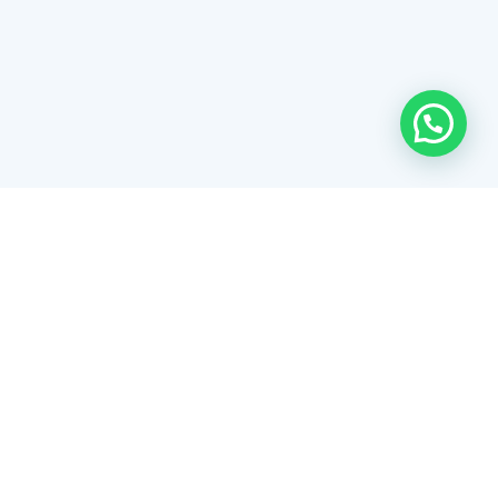
MARCAS
AYUDA
GMD
Política de garantía
Omron
Cambios y reembolsos
HomeLife
Envios
Lenz
Preguntas frecuentes
Welch Allyn
Blog
Valcri
Contactos