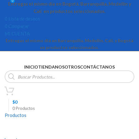
0
Entregas el mismo día en Bogotá, Barranquilla, Medellín y
Cali en productos seleccionados.
0
Lista de deseos
0
Comparar
MI CUENTA
Entregas el mismo día en Barranquilla, Medellín, Cali, y Bogotá
en productos seleccionados.
INICIO
TIENDA
NOSOTROS
CONTÁCTANOS
Búsqueda
de
productos
$
0
0
Productos
Productos