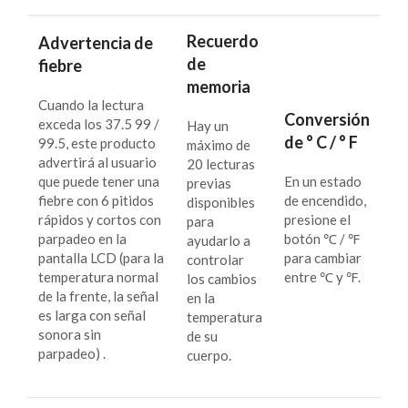
Recuerdo
Advertencia de
de
fiebre
memoria
Cuando la lectura
Conversión
exceda los 37.5 99 /
Hay un
de ° C / ° F
99.5, este producto
máximo de
advertirá al usuario
20 lecturas
que puede tener una
En un estado
previas
fiebre con 6 pitidos
de encendido,
disponibles
rápidos y cortos con
presione el
para
parpadeo en la
botón ℃ / ℉
ayudarlo a
pantalla LCD (para la
para cambiar
controlar
temperatura normal
entre ℃ y ℉.
los cambios
de la frente, la señal
en la
es larga con señal
temperatura
sonora sin
de su
parpadeo) .
cuerpo.