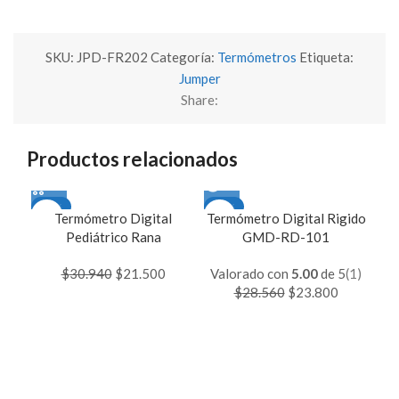
SKU:
JPD-FR202
Categoría:
Termómetros
Etiqueta:
Jumper
Share:
Productos relacionados
-31%
-17%
-1
Termómetro Digital
Termómetro Digital Rigido
Ter
AGOTADO
A
Pediátrico Rana
GMD-RD-101
$
30.940
El
$
21.500
El
Valorado con
5.00
de 5
(1)
precio
precio
$
28.560
El
$
23.800
El
original
actual
precio
precio
era:
es:
original
actual
$30.940.
$21.500.
era:
es:
$28.560.
$23.800.