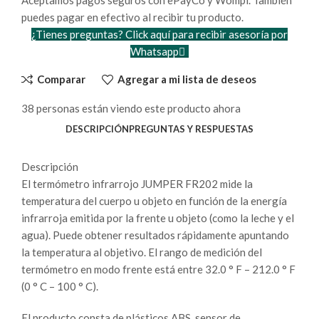
puedes pagar en efectivo al recibir tu producto.
¿Tienes preguntas? Click aquí para recibir asesoría por
Whatsapp
Comparar
Agregar a mi lista de deseos
38
personas están viendo este producto ahora
DESCRIPCIÓN
PREGUNTAS Y RESPUESTAS
Descripción
El termómetro infrarrojo
JUMPER FR202
mide la
temperatura del cuerpo u objeto en función de la energía
infrarroja emitida por la frente u objeto (como la leche y el
agua). Puede obtener resultados rápidamente apuntando
la temperatura al objetivo. El rango de medición del
termómetro en modo frente está entre 32.0 ° F – 212.0 ° F
(0 ° C – 100 ° C).
El producto consta de plásticos ABS, sensor de