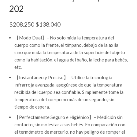
202
$
208.250
El
$
138.040
El
precio
precio
【Modo Dual】– No solo mida la temperatura del
original
actual
era:
es:
cuerpo como la frente, el tímpano, debajo de la axila,
$208.250.
$138.040.
sino que mida la temperatura de la superficie del objeto
como la habitación, el agua del baño, la leche para bebés,
etc.
【Instantáneo y Preciso】– Utilice la tecnología
infrarroja avanzada, asegúrese de que la temperatura
recibida del cuerpo sea confiable. Simplemente tome la
temperatura del cuerpo no más de un segundo, sin
tiempo de espera.
【Perfectamente Seguro e Higiénico】– Medición sin
contacto, sin molestar a sus bebés. En comparación con
el termómetro de mercurio, no hay peligro de romper el