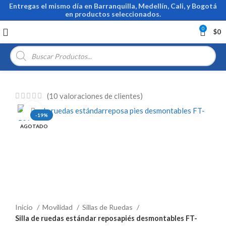
Entregas el mismo día en Barranquilla, Medellín, Cali, y Bogotá
en productos seleccionados.
0
$
0
Búsqueda
de
productos
(
10
valoraciones de clientes)
Click para ampliar
-19%
AGOTADO
Inicio
Movilidad
Sillas de Ruedas
Silla de ruedas estándar reposapiés desmontables FT-