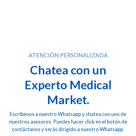
desde
pueden
$95.000
elegir
hasta
en
$120.000
la
página
de
producto
ATENCIÓN PERSONALIZADA
Chatea con un
Experto Medical
Market.
Escríbenos a nuestro Whatsapp y chatea con uno de
nuestros asesores. Puedes hacer click en el botón de
contáctanos y serás dirigido a nuestro Whatsapp.