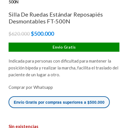
500N
Silla De Ruedas Estándar Reposapiés
Desmontables FT-500N
El
$
500.000
El
$
620.000
precio
precio
original
actual
Envio Gratis
era:
es:
$620.000.
$500.000.
Indicada para personas con dificultad
para mantener la
posición bípeda y
realizar la marcha, facilita el traslado
del
paciente de un lugar a otro.
Comprar por Whatsapp
Envío Gratis por compras superiores a $500.000
Sin existencias