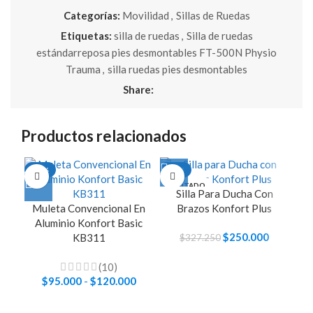
Categorías:
Movilidad
,
Sillas de Ruedas
Etiquetas:
silla de ruedas
,
Silla de ruedas
estándarreposa pies desmontables FT-500N Physio
Trauma
,
silla ruedas pies desmontables
Share:
Productos relacionados
-17%
-24%
-1
AGOTADO
Silla Para Ducha Con
Cóm
Muleta Convencional En
Este
Brazos Konfort Plus
Aluminio Konfort Basic
producto
K
El
$
250.000
El
tiene
KB311
$
327.250
precio
precio
múltiples
original
actual
variantes.
(10)
$
95.000
-
$
120.000
Rango
era:
es:
Las
de
$327.250.
$250.000
opciones
precios:
se