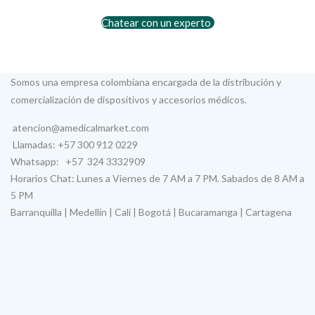
Chatear con un experto
Somos una empresa colombiana encargada de la distribución y
comercialización de dispositivos y accesorios médicos.
atencion@amedicalmarket.com
Llamadas: +57 300 912 0229
Whatsapp: +57 324 3332909
Horarios Chat: Lunes a Viernes de 7 AM a 7 PM. Sabados de 8 AM a
5 PM
Barranquilla | Medellín | Cali | Bogotá | Bucaramanga | Cartagena