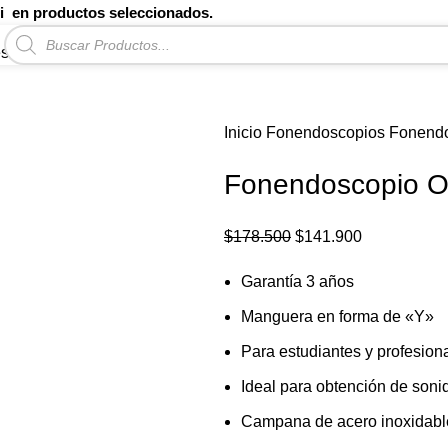
li en productos seleccionados.
Búsqueda
de
es
productos
Inicio
Fonendoscopios
Fonend
Fonendoscopio 
$
178.500
El
$
141.900
El
precio
precio
Garantía 3 años
original
actual
era:
es:
Manguera en forma de «Y»
$178.500.
$141.900.
Para estudiantes y profesiona
Ideal para obtención de soni
Campana de acero inoxidabl