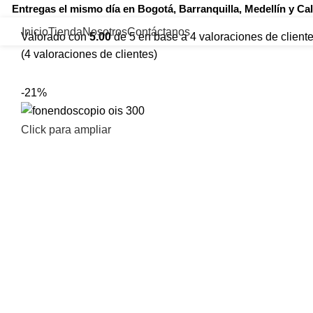
Entregas el mismo día en Bogotá, Barranquilla, Medellín y Ca
Inicio
Tienda
Nosotros
Contáctanos
Valorado con
5.00
de 5 en base a
4
valoraciones de client
(
4
valoraciones de clientes)
-21%
Click para ampliar