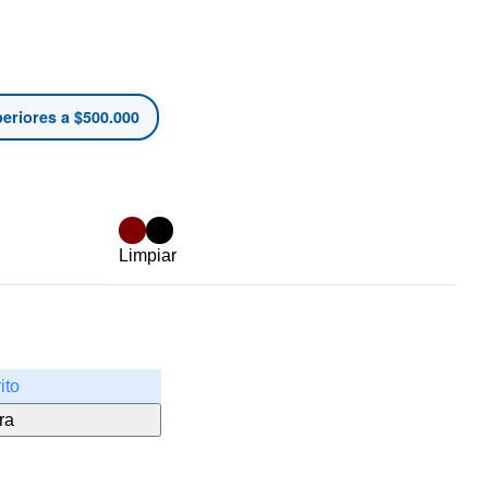
eriores a $500.000
Limpiar
ito
ra