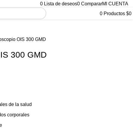
0
Lista de deseos
0
Comparar
MI CUENTA
0
Productos
$
0
oscopio OIS 300 GMD
OIS 300 GMD
les de la salud
dos corporales
e