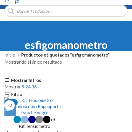
$
0
Búsqueda
de
productos
esfigomanometro
Inicio
Productos etiquetados “esfigomanometro”
Mostrando el único resultado
Mostrar filtros
Mostrar
9
24
36
Filtrar
-22%
Este
+5
producto
Kit Tensiometro
tiene