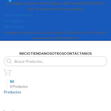
0
Entregas el mismo día en Bogotá, Barranquilla, Medellín y
Cali en productos seleccionados.
0
Lista de deseos
0
Comparar
MI CUENTA
Entregas el mismo día en Barranquilla, Medellín, Cali, y Bogotá
en productos seleccionados.
INICIO
TIENDA
NOSOTROS
CONTÁCTANOS
Búsqueda
de
productos
$
0
0
Productos
Productos