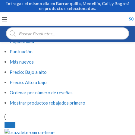
Brazalete CS24
Entregas el mismo día en Barranquilla, Medellín, Cali, y Bogotá
en productos seleccionados.
Filtrar
Inicio
Productos etiquetados “Brazalete CS24”
$
0
Ordenar por:
Búsqueda
de
productos
Popularidad
Puntuación
Más nuevos
Precio: Bajo a alto
Precio: Alto a bajo
Ordenar por número de reseñas
Mostrar productos rebajados primero
-26%