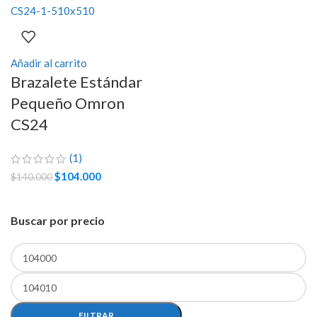
Añadir al carrito
Brazalete Estándar
Pequeño Omron
CS24
(1)
El
$
104.000
El
$
140.000
precio
precio
original
actual
Buscar por precio
era:
es:
$140.000.
$104.000.
Precio
Precio
mínimo
máximo
FILTRAR