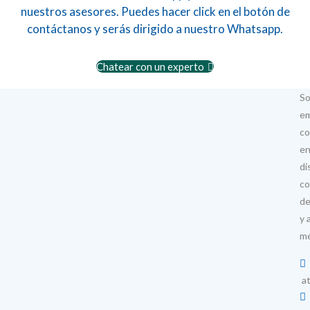
nuestros asesores. Puedes hacer click en el botón de
contáctanos y serás dirigido a nuestro Whatsapp.
Chatear con un experto
S
e
co
en
di
co
de
y 
mé
at