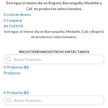
Entregas el mismo día en Bogotá, Barranquilla, Medellín y
Cali en productos seleccionados.
0
Lista de deseos
0
Comparar
MI CUENTA
Entregas el mismo día en Barranquilla, Medellín, Cali, y Bogotá
en productos seleccionados.
INICIO
TIENDA
NOSOTROS
CONTÁCTANOS
Búsqueda
de
productos
0
Productos
$
0
Productos
0
Productos
$
0
Búsqueda
de
productos