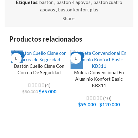
Etiquetas:
baston
,
baston 4 apoyos
,
baston cuatro
apoyos
,
baston konfort plus
Share:
Productos relacionados
-19%
-17%
-1
A
Bastón Cuello Cisne Con
E
Correa De Seguridad
Muleta Convencional En
Este
Aluminio Konfort Basic
producto
(4)
tiene
KB311
El
$
65.000
El
múltiples
$
80.000
precio
precio
variantes.
(10)
original
actual
$
95.000
-
$
120.000
Rango
Las
era:
es:
de
opciones
$80.000.
$65.000.
precios:
se
desde
pueden
$95.000
elegir
hasta
en