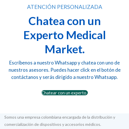
$120.00
la
ATENCIÓN PERSONALIZADA
página
Chatea con un
de
producto
Experto Medical
Market.
Escríbenos a nuestro Whatsapp y chatea con uno de
nuestros asesores. Puedes hacer click en el botón de
contáctanos y serás dirigido a nuestro Whatsapp.
Chatear con un experto
Somos una empresa colombiana encargada de la distribución y
comercialización de dispositivos y accesorios médicos.