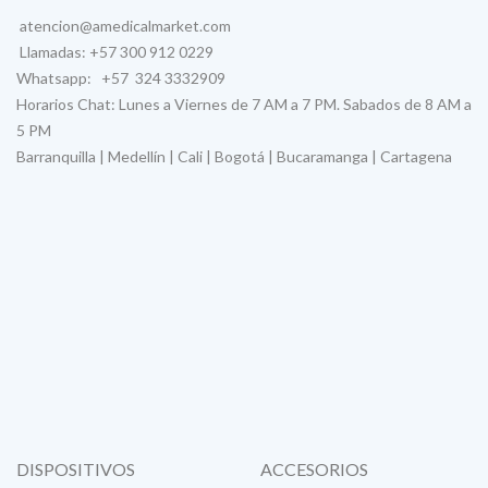
atencion@amedicalmarket.com
Llamadas: +57 300 912 0229
Whatsapp: +57 324 3332909
Horarios Chat: Lunes a Viernes de 7 AM a 7 PM. Sabados de 8 AM a
5 PM
Barranquilla | Medellín | Cali | Bogotá | Bucaramanga | Cartagena
DISPOSITIVOS
ACCESORIOS