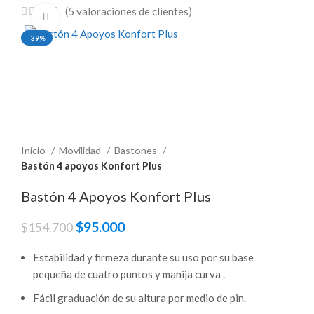
(
5
valoraciones de clientes)
Click para ampliar
-39%
Inicio
Movilidad
Bastones
Bastón 4 apoyos Konfort Plus
Bastón 4 Apoyos Konfort Plus
El
$
95.000
El
$
154.700
precio
precio
Estabilidad y firmeza durante su uso por su base
original
actual
era:
es:
pequeña de cuatro puntos y manija curva .
$154.700.
$95.000.
Fácil graduación de su altura por medio de pin.